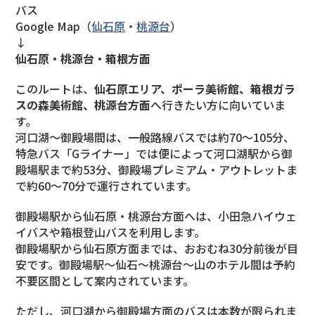
バス
Google Map（
仙石原
・
桃源台
）
↓
仙石原・桃源台・箱根方面
このルートは、
仙石原エリア、ポーラ美術館、箱根ガラ
スの森美術館、桃源台方面
へ行きたい方に向いていま
す。
河口湖〜御殿場間は、一般路線バスでは約70〜105分、
特急バス「Gライナー」では便によって河口湖駅から御
殿場駅まで約53分、御殿場プレミアム・アウトレットま
で約60〜70分で運行されています。
御殿場駅から仙石原・桃源台方面へは、小田急ハイウェ
イバスや箱根登山バスを利用します。
御殿場駅から仙石原方面までは、おおむね30分前後が目
安です。御殿場駅〜仙石〜桃源台〜山のホテル間は予約
不要区間として案内されています。
ただし、河口湖から御殿場方面のバスは本数が限られま