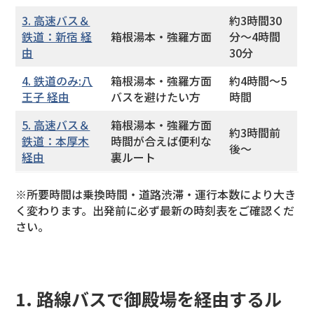
3. 高速バス＆
約3時間30
鉄道：新宿 経
箱根湯本・強羅方面
分〜4時間
由
30分
4. 鉄道のみ:八
箱根湯本・強羅方面
約4時間〜5
王子 経由
バスを避けたい方
時間
5. 高速バス＆
箱根湯本・強羅方面
約3時間前
鉄道：本厚木
時間が合えば便利な
後〜
経由
裏ルート
※所要時間は乗換時間・道路渋滞・運行本数により大き
く変わります。出発前に必ず最新の時刻表をご確認くだ
さい。
1. 路線バスで御殿場を経由するル