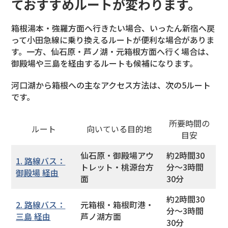
ておすすめルートが変わります。
箱根湯本・強羅方面へ行きたい場合、いったん新宿へ戻
って小田急線に乗り換えるルートが便利な場合がありま
す。一方、仙石原・芦ノ湖・元箱根方面へ行く場合は、
御殿場や三島を経由するルートも候補になります。
河口湖から箱根への主なアクセス方法は、次の5ルート
です。
所要時間の
ルート
向いている目的地
目安
仙石原・御殿場アウ
約2時間30
1. 路線バス：
トレット・桃源台方
分〜3時間
御殿場 経由
面
30分
約2時間30
2. 路線バス：
元箱根・箱根町港・
分〜3時間
三島 経由
芦ノ湖方面
30分