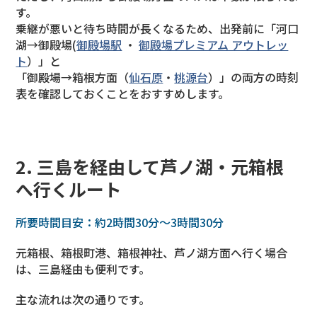
す。
乗継が悪いと待ち時間が長くなるため、出発前に「河口
湖→御殿場(
御殿場駅
・
御殿場プレミアム アウトレッ
ト
）」と
「御殿場→箱根方面（
仙石原
・
桃源台
）」の両方の時刻
表を確認しておくことをおすすめします。
2. 三島を経由して芦ノ湖・元箱根
へ行くルート
所要時間目安：約2時間30分〜3時間30分
元箱根、箱根町港、箱根神社、芦ノ湖方面へ行く場合
は、三島経由も便利です。
主な流れは次の通りです。