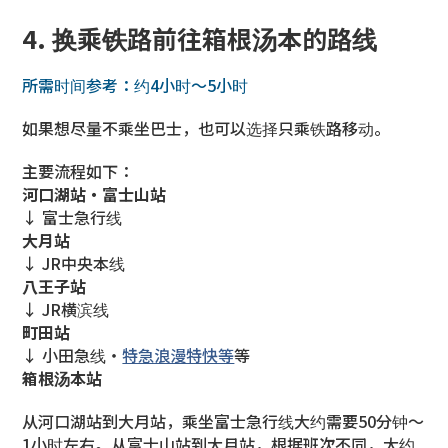
4. 换乘铁路前往箱根汤本的路线
所需时间参考：约4小时〜5小时
如果想尽量不乘坐巴士，也可以选择只乘铁路移动。
主要流程如下：
河口湖站・富士山站
↓ 富士急行线
大月站
↓ JR中央本线
八王子站
↓ JR横滨线
町田站
↓ 小田急线・
特急浪漫特快等
等
箱根汤本站
从河口湖站到大月站，乘坐富士急行线大约需要50分钟〜
1小时左右。从富士山站到大月站，根据班次不同，大约