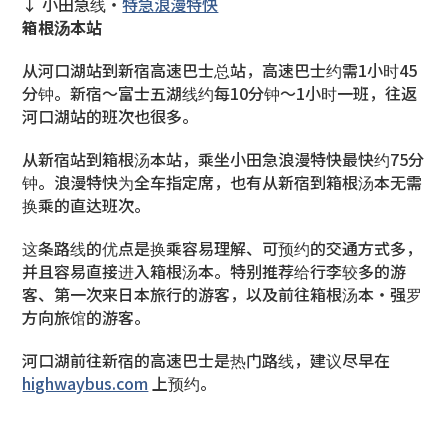
↓ 小田急线・
特急浪漫特快
箱根汤本站
从河口湖站到新宿高速巴士总站，高速巴士约需1小时45
分钟。新宿〜富士五湖线约每10分钟〜1小时一班，往返
河口湖站的班次也很多。
从新宿站到箱根汤本站，乘坐小田急浪漫特快最快约75分
钟。浪漫特快为全车指定席，也有从新宿到箱根汤本无需
换乘的直达班次。
这条路线的优点是换乘容易理解、可预约的交通方式多，
并且容易直接进入箱根汤本。特别推荐给行李较多的游
客、第一次来日本旅行的游客，以及前往箱根汤本・强罗
方向旅馆的游客。
河口湖前往新宿的高速巴士是热门路线，建议尽早在
highwaybus.com
上预约。