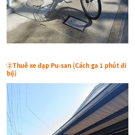
②
Thuê xe đạp Pu-san
(Cách ga
1
phút đi
bộ)