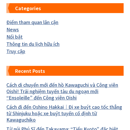
Categories
Điểm tham quan lân cận
News
Nổi bật
Thông tin du lịch hữu ích
Truy cập
Recent Posts
Cách di chuyển mới đến hồ Kawaguchi và Công viên
Oishi! Trải nghiệm tuyến tàu du ngoạn mới
“Ensoleille” đến Công viên Oishi
Cách đi đến Oshino Hakkai｜Đi xe buýt cao tốc thẳng
từ Shinjuku hoặc xe buýt tuyến cố định từ
Kawaguchiko
Từ núi Phú Sĩ đến Takayama: “Tiểu Kyoto” đặc biệt