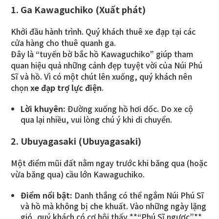
1. Ga Kawaguchiko (Xuất phát)
Khởi đầu hành trình. Quý khách thuê xe đạp tại các
cửa hàng cho thuê quanh ga.
Đây là “tuyến bờ bắc hồ Kawaguchiko” giúp tham
quan hiệu quả những cảnh đẹp tuyệt vời của Núi Phú
Sĩ và hồ. Vì có một chút lên xuống, quý khách nên
chọn
xe đạp trợ lực điện
.
Lời khuyên:
Đường xuống hồ hơi dốc. Do xe cộ
qua lại nhiều, vui lòng chú ý khi di chuyển.
2. Ubuyagasaki (Ubuyagasaki)
Một điểm mũi đất nằm ngay trước khi băng qua (hoặc
vừa băng qua) cầu lớn Kawaguchiko.
Điểm nổi bật:
Danh thắng có thể ngắm Núi Phú Sĩ
và hồ mà không bị che khuất. Vào những ngày lặng
gió, quý khách có cơ hội thấy **“Phú Sĩ ngược”**