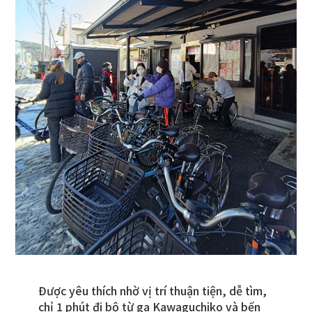
Được yêu thích nhờ vị trí thuận tiện, dễ tìm,
chỉ 1 phút đi bộ từ ga Kawaguchiko và bến