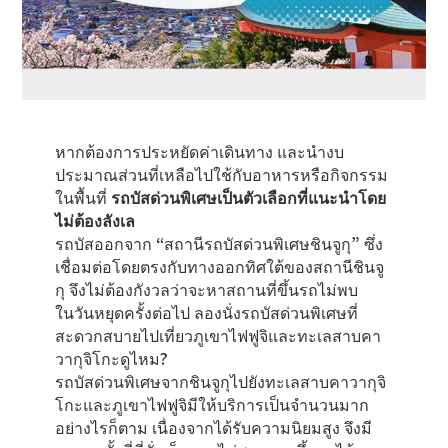
หากต้องการประหยัดค่าเดินทาง และนำงบ
ประมาณส่วนที่เหลือไปใช้กับอาหารหรือกิจกรรม
ในพื้นที่
รถบัสด่วนพิเศษเป็นตัวเลือกที่แนะนำโดย
ไม่ต้องลังเล
รถบัสออกจาก “สถานีรถบัสด่วนพิเศษชินจูกุ” ซึ่ง
เชื่อมต่อโดยตรงกับทางออกทิศใต้ของสถานีชินจู
กุ จึงไม่ต้องกังวลว่าจะหาสถานที่ขึ้นรถไม่พบ
ในวันหยุดครั้งต่อไป ลองนั่งรถบัสด่วนพิเศษที่
สะดวกสบายไปเที่ยวภูเขาไฟฟูจิและทะเลสาบคา
วากุจิโกะดูไหม?
รถบัสด่วนพิเศษจากชินจูกุไปยังทะเลสาบคาวากุจิ
โกะและภูเขาไฟฟูจิมีให้บริการเป็นจำนวนมาก
อย่างไรก็ตาม เนื่องจากได้รับความนิยมสูง จึงมี