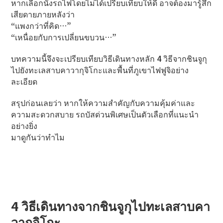
หากเลือกนั่งรถไฟโดยไม่ได้เปรียบเทียบให้ดี อาจต้องมารู้สึก
เสียดายภายหลังว่า
“แพงกว่าที่คิด…”
“เหนื่อยกับการเปลี่ยนขบวน…”
บทความนี้จึงจะเปรียบเทียบวิธีเดินทางหลัก 4 วิธีจากชินจูกุ
ไปยังทะเลสาบคาวากุจิโกะและพื้นที่ภูเขาไฟฟูจิอย่าง
ละเอียด
สรุปก่อนเลยว่า หากให้ความสำคัญกับความคุ้มค่าและ
ความสะดวกสบาย รถบัสด่วนพิเศษเป็นตัวเลือกที่แนะนำ
อย่างยิ่ง
มาดูกันว่าทำไม
4 วิธีเดินทางจากชินจูกุไปทะเลสาบคา
วากุจิโกะ