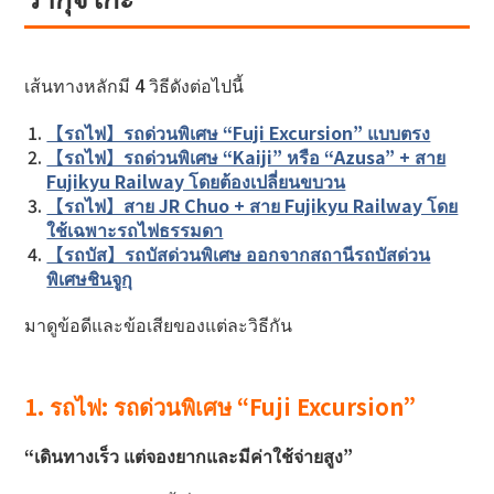
เส้นทางหลักมี 4 วิธีดังต่อไปนี้
【รถไฟ】รถด่วนพิเศษ “Fuji Excursion” แบบตรง
【รถไฟ】รถด่วนพิเศษ “Kaiji” หรือ “Azusa” + สาย
Fujikyu Railway โดยต้องเปลี่ยนขบวน
【รถไฟ】สาย JR Chuo + สาย Fujikyu Railway โดย
ใช้เฉพาะรถไฟธรรมดา
【รถบัส】รถบัสด่วนพิเศษ ออกจากสถานีรถบัสด่วน
พิเศษชินจูกุ
มาดูข้อดีและข้อเสียของแต่ละวิธีกัน
1. รถไฟ: รถด่วนพิเศษ “Fuji Excursion”
“เดินทางเร็ว แต่จองยากและมีค่าใช้จ่ายสูง”