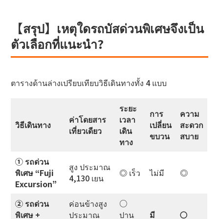
【สรุป】เหตุใดรถบัสด่วนพิเศษจึงเป็น
ตัวเลือกที่แนะนำ?
ตารางด้านล่างเปรียบเทียบวิธีเดินทางทั้ง 4 แบบ
ระยะ
การ
ความ
ค่าโดยสาร
เวลา
วิธีเดินทาง
เปลี่ยน
สะดวก
เที่ยวเดียว
เดิน
ขบวน
สบาย
ทาง
① รถด่วน
สูง ประมาณ
พิเศษ “Fuji
◎ เร็ว
ไม่มี
◎
4,130 เยน
Excursion”
② รถด่วน
ค่อนข้างสูง
○
พิเศษ +
ประมาณ
ปาน
มี
〇