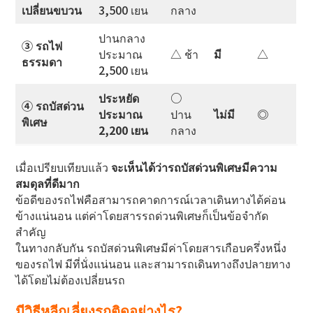
เปลี่ยนขบวน
3,500 เยน
กลาง
ปานกลาง
③ รถไฟ
ประมาณ
△ ช้า
มี
△
ธรรมดา
2,500 เยน
ประหยัด
○
④ รถบัสด่วน
ประมาณ
ปาน
ไม่มี
◎
พิเศษ
2,200 เยน
กลาง
เมื่อเปรียบเทียบแล้ว
จะเห็นได้ว่ารถบัสด่วนพิเศษมีความ
สมดุลที่ดีมาก
ข้อดีของรถไฟคือสามารถคาดการณ์เวลาเดินทางได้ค่อน
ข้างแน่นอน แต่ค่าโดยสารรถด่วนพิเศษก็เป็นข้อจำกัด
สำคัญ
ในทางกลับกัน รถบัสด่วนพิเศษมีค่าโดยสารเกือบครึ่งหนึ่ง
ของรถไฟ มีที่นั่งแน่นอน และสามารถเดินทางถึงปลายทาง
ได้โดยไม่ต้องเปลี่ยนรถ
มีวิธีหลีกเลี่ยงรถติดอย่างไร?