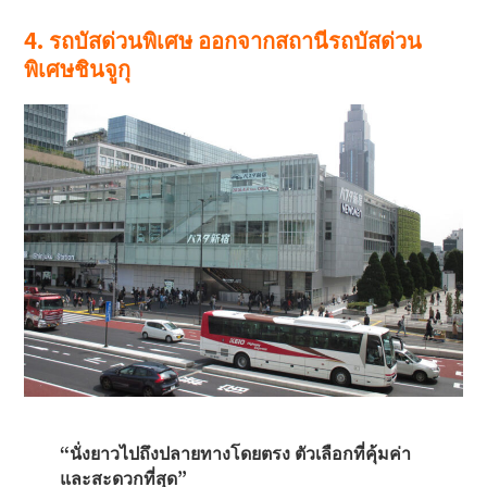
4. รถบัสด่วนพิเศษ ออกจากสถานีรถบัสด่วน
พิเศษชินจูกุ
“นั่งยาวไปถึงปลายทางโดยตรง ตัวเลือกที่คุ้มค่า
และสะดวกที่สุด”