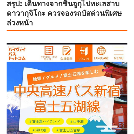
สรุป: เดินทางจากชินจูกุไปทะเลสาบ
คาวากุจิโกะ ควรจองรถบัสด่วนพิเศษ
ล่วงหน้า